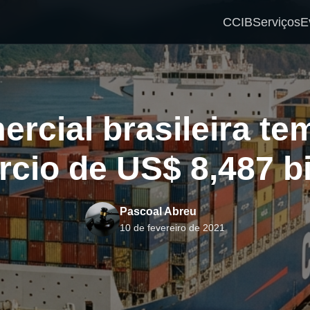
CCIB
Serviços
E
rcial brasileira te
cio de US$ 8,487 b
Pascoal Abreu
10 de fevereiro de 2021