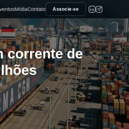
ventos
Mídia
Contato
Associe-se
m corrente de
ilhões