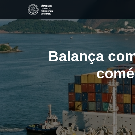
Balança come
comér